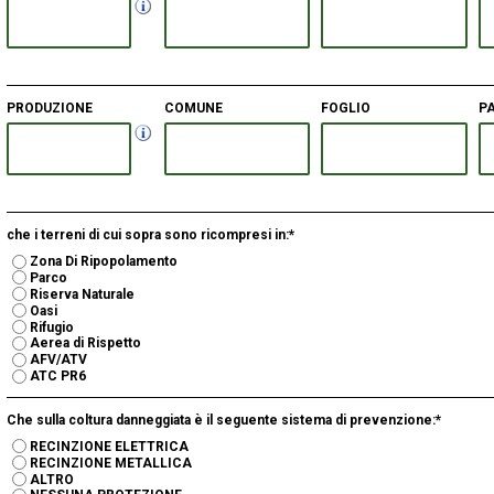
PRODUZIONE
COMUNE
FOGLIO
P
che i terreni di cui sopra sono ricompresi in:*
Zona Di Ripopolamento
Parco
Riserva Naturale
Oasi
Rifugio
Aerea di Rispetto
AFV/ATV
ATC PR6
Che sulla coltura danneggiata è il seguente sistema di prevenzione:*
RECINZIONE ELETTRICA
RECINZIONE METALLICA
ALTRO