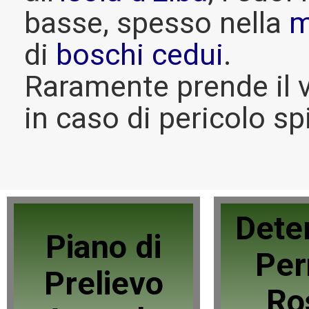
basse, spesso nella
m
di
boschi cedui
.
Raramente prende il v
in caso di pericolo spi
Dete
Piano di
Per
Prelievo
Ro