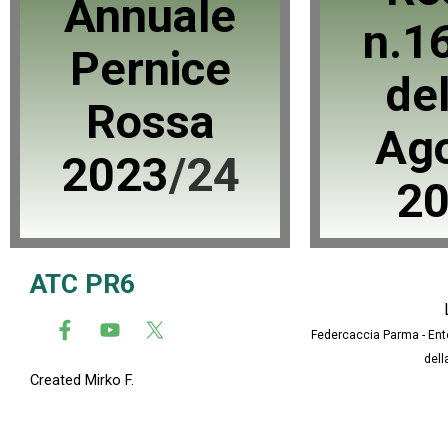
Annuale
n.1
Pernice
de
Rossa
Ag
2023
/24
2
ATC PR6
Federcaccia Parma
-
Ent
dell
Created Mirko F.